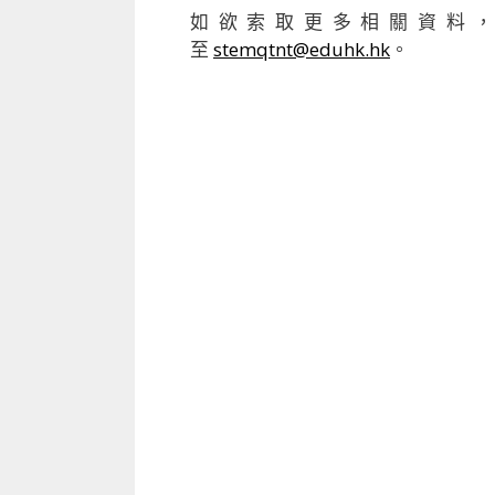
如欲索取更多相關資料
至
stemqtnt@eduhk.hk
。